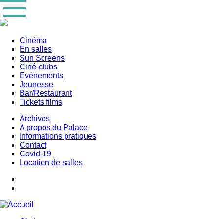
Aller
au
contenu
principal
Cinéma
En salles
Main
Sun Screens
navigation
Ciné-clubs
Evénements
Jeunesse
Bar/Restaurant
Tickets films
Archives
A propos du Palace
Informations pratiques
Contact
Covid-19
Location de salles