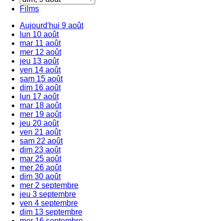
Films
Aujourd'hui
9 août
lun
10 août
mar
11 août
mer
12 août
jeu
13 août
ven
14 août
sam
15 août
dim
16 août
lun
17 août
mar
18 août
mer
19 août
jeu
20 août
ven
21 août
sam
22 août
dim
23 août
mar
25 août
mer
26 août
dim
30 août
mer
2 septembre
jeu
3 septembre
ven
4 septembre
dim
13 septembre
mer
16 septembre