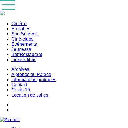
Aller
au
contenu
principal
Cinéma
En salles
Main
Sun Screens
navigation
Ciné-clubs
Evénements
Jeunesse
Bar/Restaurant
Tickets films
Archives
A propos du Palace
Informations pratiques
Contact
Covid-19
Location de salles