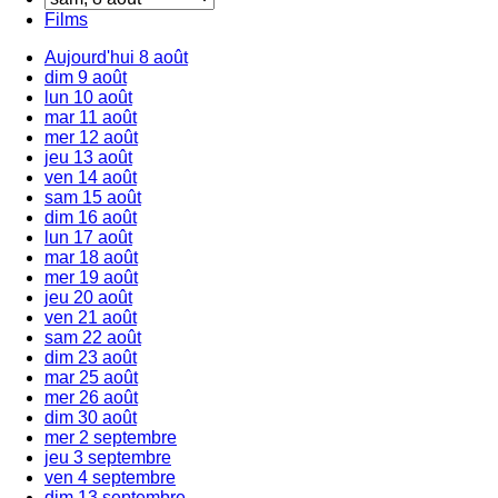
Films
Aujourd'hui
8 août
dim
9 août
lun
10 août
mar
11 août
mer
12 août
jeu
13 août
ven
14 août
sam
15 août
dim
16 août
lun
17 août
mar
18 août
mer
19 août
jeu
20 août
ven
21 août
sam
22 août
dim
23 août
mar
25 août
mer
26 août
dim
30 août
mer
2 septembre
jeu
3 septembre
ven
4 septembre
dim
13 septembre