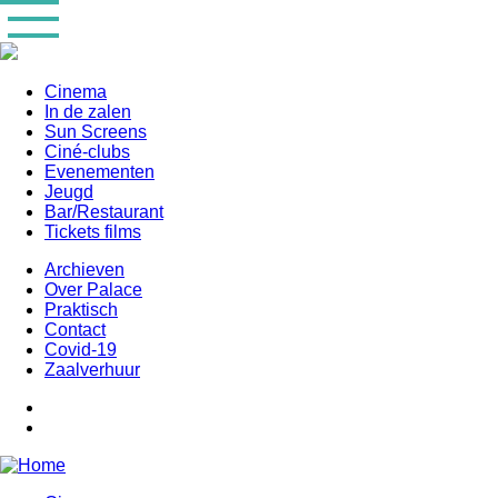
Overslaan
en
naar
de
inhoud
Cinema
gaan
In de zalen
Main
Sun Screens
navigation
Ciné-clubs
Evenementen
Jeugd
Bar/Restaurant
Tickets films
Archieven
Over Palace
Praktisch
Contact
Covid-19
Zaalverhuur