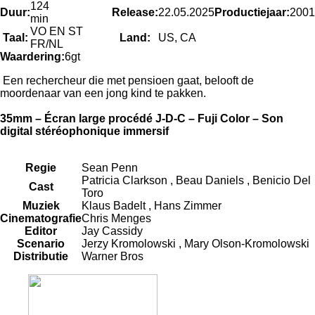
124
Duur:
Release:
22.05.2025
Productiejaar:
2001
min
VO EN ST
Taal:
Land:
US, CA
FR/NL
Waardering:
6gt
Een rechercheur die met pensioen gaat, belooft de
moordenaar van een jong kind te pakken.
35mm – Écran large procédé J-D-C – Fuji Color – Son
digital stéréophonique immersif
Regie
Sean Penn
Patricia Clarkson
,
Beau Daniels
,
Benicio Del
Cast
Toro
Muziek
Klaus Badelt
,
Hans Zimmer
Cinematografie
Chris Menges
Editor
Jay Cassidy
Scenario
Jerzy Kromolowski
,
Mary Olson-Kromolowski
Distributie
Warner Bros