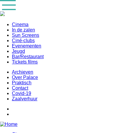
Overslaan
en
naar
de
inhoud
Cinema
gaan
In de zalen
Main
Sun Screens
navigation
Ciné-clubs
Evenementen
Jeugd
Bar/Restaurant
Tickets films
Archieven
Over Palace
Praktisch
Contact
Covid-19
Zaalverhuur