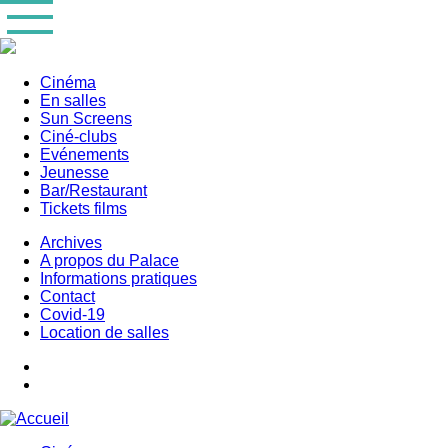
Aller
au
contenu
principal
Cinéma
En salles
Main
Sun Screens
navigation
Ciné-clubs
Evénements
Jeunesse
Bar/Restaurant
Tickets films
Archives
A propos du Palace
Informations pratiques
Contact
Covid-19
Location de salles