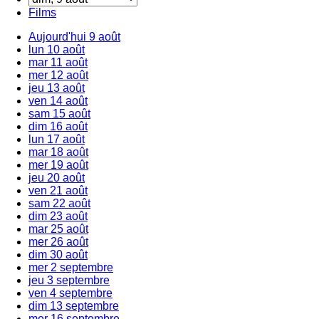
Films
Aujourd'hui
9 août
lun
10 août
mar
11 août
mer
12 août
jeu
13 août
ven
14 août
sam
15 août
dim
16 août
lun
17 août
mar
18 août
mer
19 août
jeu
20 août
ven
21 août
sam
22 août
dim
23 août
mar
25 août
mer
26 août
dim
30 août
mer
2 septembre
jeu
3 septembre
ven
4 septembre
dim
13 septembre
mer
16 septembre